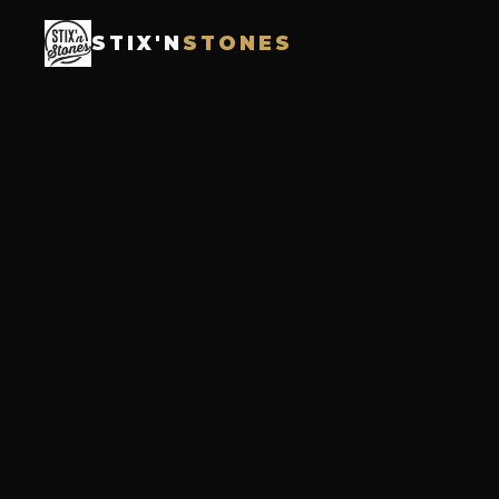
STIX'N
STONES